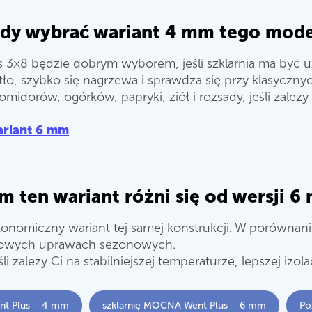
edy wybrać wariant 4 mm tego mode
×8 będzie dobrym wyborem, jeśli szklarnia ma być uż
ło, szybko się nagrzewa i sprawdza się przy klasycz
midorów, ogórków, papryki, ziół i rozsady, jeśli zale
riant 6 mm
m ten wariant różni się od wersji 6
omiczny wariant tej samej konstrukcji. W porównaniu 
ardowych uprawach sezonowych.
zależy Ci na stabilniejszej temperaturze, lepszej izola
nt Plus – 4 mm
szklarnię MOCNA Went Plus – 6 mm
Po