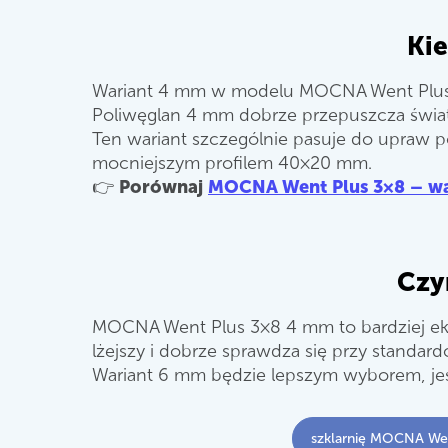
Ki
Wariant 4 mm w modelu MOCNA Went Plus 3
Poliwęglan 4 mm dobrze przepuszcza świat
Ten wariant szczególnie pasuje do upraw po
mocniejszym profilem 40×20 mm.
👉
Porównaj
MOCNA Went Plus 3×8 – wa
Czy
MOCNA Went Plus 3×8 4 mm to bardziej ekon
lżejszy i dobrze sprawdza się przy stand
Wariant 6 mm będzie lepszym wyborem, jeśli 
szklarnię MOCNA We