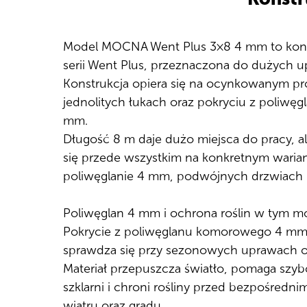
Model MOCNA Went Plus 3×8 4 mm to konkr
serii Went Plus, przeznaczona do dużych 
Konstrukcja opiera się na ocynkowanym pr
jednolitych łukach oraz pokryciu z poliw
mm.
Długość 8 m daje dużo miejsca do pracy, al
się przede wszystkim na konkretnym warian
poliwęglanie 4 mm, podwójnych drzwiach i 
Poliwęglan 4 mm i ochrona roślin w tym m
Pokrycie z poliwęglanu komorowego 4 mm
sprawdza się przy sezonowych uprawach od
Materiał przepuszcza światło, pomaga szyb
szklarni i chroni rośliny przed bezpośred
wiatru oraz gradu.