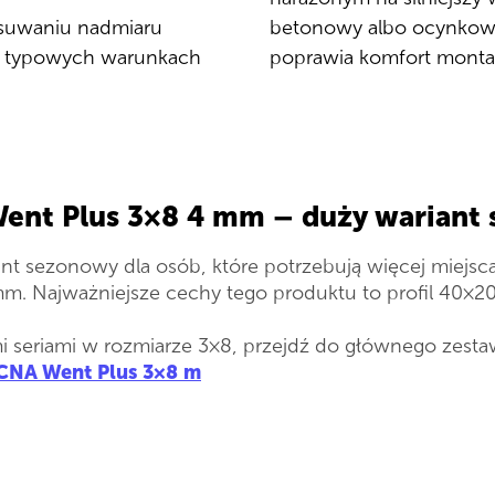
usuwaniu nadmiaru
betonowy albo ocynkowa
 w typowych warunkach
poprawia komfort montaż
nt Plus 3×8 4 mm – duży wariant
 sezonowy dla osób, które potrzebują więcej miejsca
m. Najważniejsze cechy tego produktu to profil 40×
 seriami w rozmiarze 3×8, przejdź do głównego zestawi
OCNA Went Plus 3×8 m