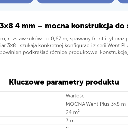
3×8 4 mm – mocna konstrukcja do
mm, rozstaw łuków co 0,67 m, spawany front i tył ora
ar 3×8 i szukają konkretnej konfiguracji z serii Went Plu
powinien podkreślać różnice produktowe: konstrukcję, 
Kluczowe parametry produktu
Wartość
MOCNA Went Plus 3×8 m
24 m²
3 m