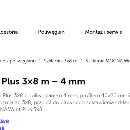
cesoria
Poliwęglan
Montaż i serwis
nie z poliwęglanu
Szklarnia 3×8 m
Szklarnia MOCNA We
/
/
 Plus 3×8 m – 4 mm
Plus 3×8 z poliwęglanem 4 mm, profilem 40×20 mm i 
zmiarze 3×8, przejdź do głównego zestawienia szklarni 3
NA Went Plus 3×8.
 3x8
x8