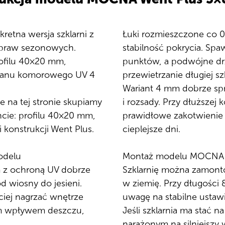
etna wersja szklarni z
Łuki rozmieszczone co 0
upraw sezonowych.
stabilność pokrycia. Spaw
ofilu 40×20 mm,
punktów, a podwójne drzw
ęglanu komorowego UV 4
przewietrzanie długiej sz
Wariant 4 mm dobrze sp
e na tej stronie skupiamy
i rozsady. Przy dłuższej 
cie: profilu 40×20 mm,
prawidłowe zakotwienie s
konstrukcji Went Plus.
cieplejsze dni.
odelu
Montaż modelu MOCNA 
 z ochroną UV dobrze
Szklarnię można zamonto
 wiosny do jesieni.
w ziemię. Przy długości
ciej nagrzać wnętrze
uwagę na stabilne ustawi
nim wpływem deszczu,
Jeśli szklarnia ma stać n
narażonym na silniejszy