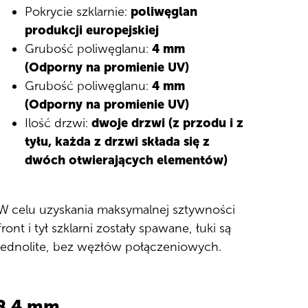
Pokrycie szklarnie:
poliwęglan
produkcji europejskiej
Grubość poliwęglanu:
4 mm
(Odporny na promienie UV)
Grubość poliwęglanu:
4 mm
(Odporny na promienie UV)
Ilość drzwi:
dwoje drzwi (z przodu i z
tyłu, każda z drzwi składa się z
dwóch otwierających elementów)
W celu uzyskania maksymalnej sztywności
front i tył szklarni zostały spawane, łuki są
jednolite, bez węzłów połączeniowych.
×8 4 mm