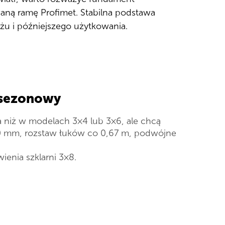
ną ramę Profimet. Stabilna podstawa
u i późniejszego użytkowania.
 sezonowy
 niż w modelach 3×4 lub 3×6, ale chcą
20 mm, rozstaw łuków co 0,67 m, podwójne
enia szklarni 3×8.