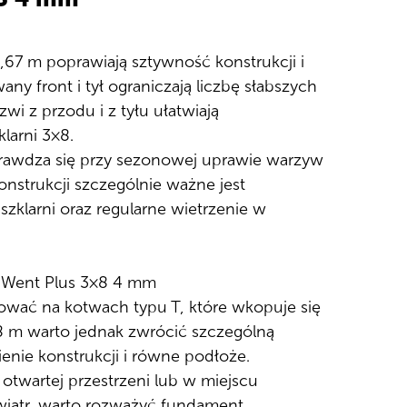
,67 m poprawiają sztywność konstrukcji i
any front i tył ograniczają liczbę słabszych
i z przodu i z tyłu ułatwiają
klarni 3×8.
rawdza się przy sezonowej uprawie warzyw
konstrukcji szczególnie ważne jest
zklarni oraz regularne wietrzenie w
Went Plus 3×8 4 mm
wać na kotwach typu T, które wkopuje się
 8 m warto jednak zwrócić szczególną
enie konstrukcji i równe podłoże.
a otwartej przestrzeni lub w miejscu
 wiatr, warto rozważyć fundament