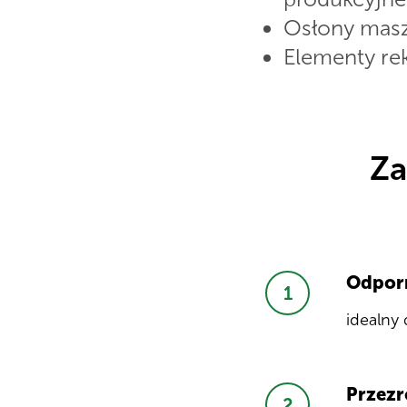
Osłony masz
Elementy rek
Za
Odporn
idealny
Przezr