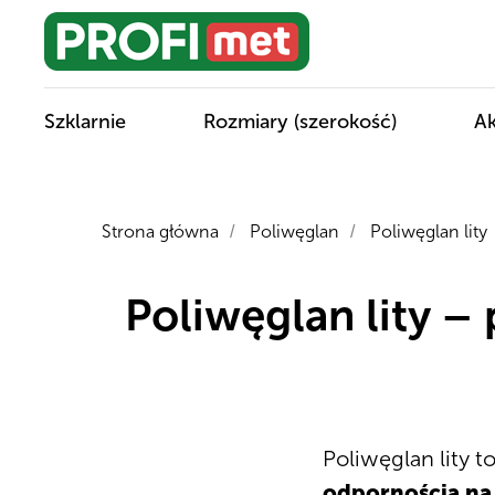
Szklarnie
Rozmiary (szerokość)
Ak
Strona główna
Poliwęglan
Poliwęglan lity
/
/
Poliwęglan lity –
Poliwęglan lity t
odpornością na