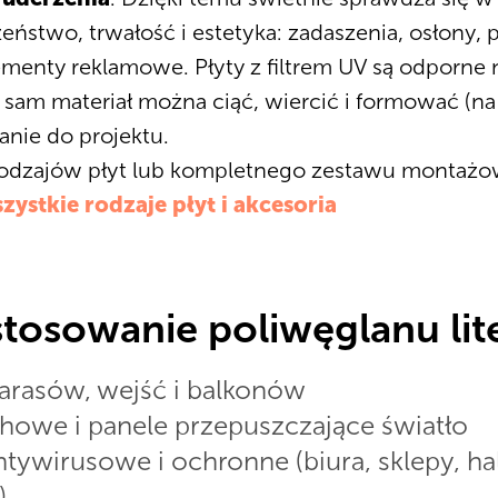
zeństwo, trwałość i estetyka: zadaszenia, osłony,
menty reklamowe. Płyty z filtrem UV są odporne 
 sam materiał można ciąć, wiercić i formować (na 
nie do projektu.
rodzajów płyt lub kompletnego zestawu montaż
zystkie rodzaje płyt i akcesoria
tosowanie poliwęglanu li
tarasów, wejść i balkonów
chowe i panele przepuszczające światło
tywirusowe i ochronne (biura, sklepy, ha
)