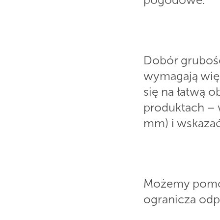
Dobór grubośc
wymagają więk
się na łatwą o
produktach – 
mm) i wskaza
Możemy pomóc 
ogranicza odp