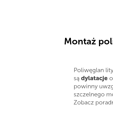
Montaż poli
Poliwęglan li
są
dylatacje
o
powinny uwzgl
szczelnego mon
Zobacz porad