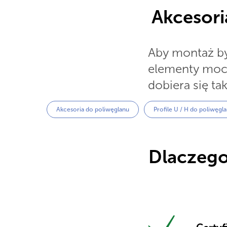
Akcesori
Aby montaż by
elementy mocuj
dobiera się t
Akcesoria do poliwęglanu
Profile U / H do poliwęgl
Dlaczego