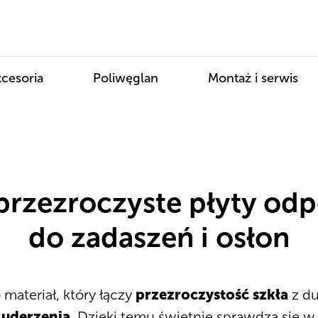
cesoria
Poliwęglan
Montaż i serwis
 przezroczyste płyty od
do zadaszeń i osłon
o materiał, który łączy
przezroczystość szkła
z du
 uderzenia
. Dzięki temu świetnie sprawdza się w