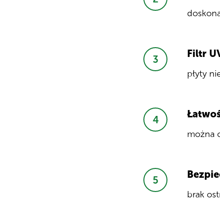
doskonał
Filtr 
płyty ni
Łatwoś
można ci
Bezpie
brak ost