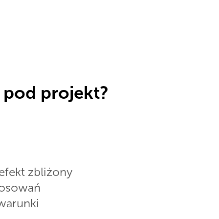
 pod projekt?
efekt zbliżony
stosowań
 warunki