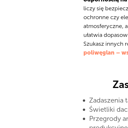
liczy się bezpiec
ochronne czy ele
atmosferyczne, a
ułatwia dopasowa
Szukasz innych 
poliwęglan – ws
Zas
Zadaszenia 
Świetliki da
Przegrody an
produkcyjne