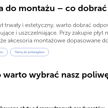
a do montażu – co dobrać
ł trwały i estetyczny, warto dobrać odp
ące i uszczelniające. Przy zakupie płyt n
akże akcesoria montażowe dopasowane do 
anu
Taśmy do poliwęglanu
 warto wybrać nasz poliwęg