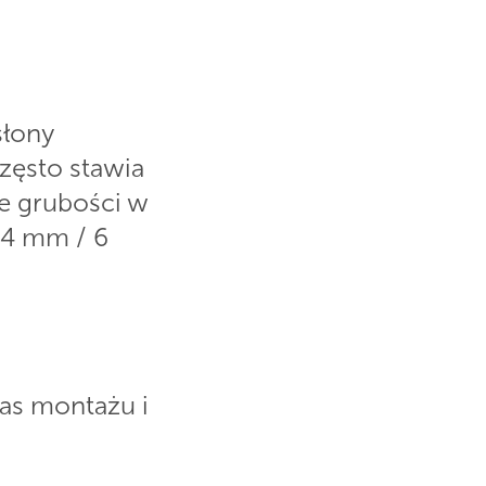
słony
zęsto stawia
ne grubości w
 4 mm / 6
zas montażu i