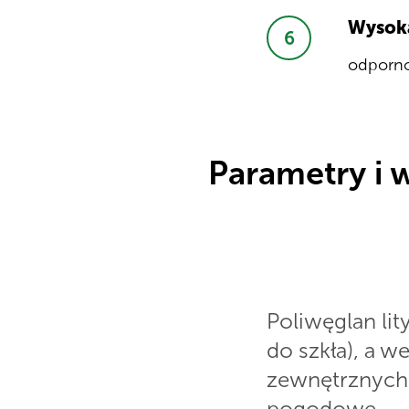
Wysoka
odporno
Parametry i 
Poliwęglan lit
do szkła), a w
zewnętrznych, 
pogodowe.