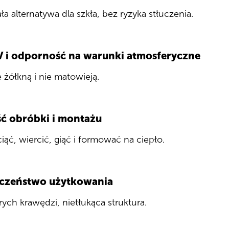
a alternatywa dla szkła, bez ryzyka stłuczenia.
UV i odporność na warunki atmosferyczne
e żółkną i nie matowieją.
ć obróbki i montażu
ąć, wiercić, giąć i formować na ciepło.
czeństwo użytkowania
rych krawędzi, nietłukąca struktura.