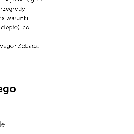
 przegrody
na warunki
ciepło), co
owego? Zobacz:
tego
le