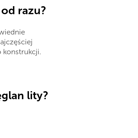
 od razu?
owiednie
ajczęściej
konstrukcji.
lan lity?