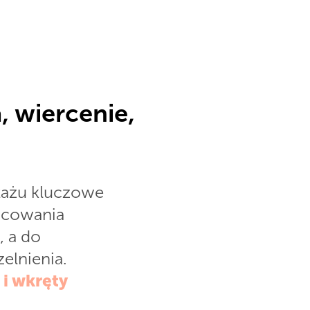
, wiercenie,
tażu kluczowe
ocowania
, a do
elnienia.
 i wkręty