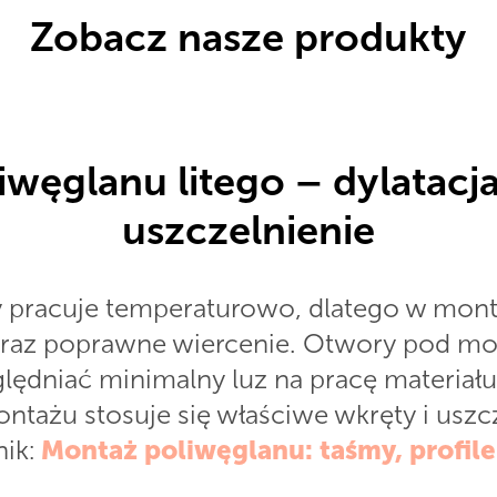
Zobacz nasze produkty
węglanu litego – dylatacja
uszczelnienie
ty pracuje temperaturowo, dlatego w mon
raz poprawne wiercenie. Otwory pod m
ędniać minimalny luz na pracę materiału
tażu stosuje się właściwe wkręty i uszcz
nik:
Montaż poliwęglanu: taśmy, profile