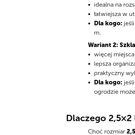
idealna na roz
łatwiejsza w u
Dla kogo:
jeśl
m.
Wariant 2: Szkl
więcej miejsca
lepsza organiz
praktyczny wy
Dla kogo:
jeśl
ogrodzie może
Dlaczego 2,5×2 l
Choć rozmiar
2,