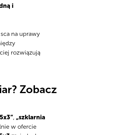
dną i
jsca na uprawy
między
iej rozwiązują
iar? Zobacz
,5x3”
,
„szklarnia
lnie w ofercie