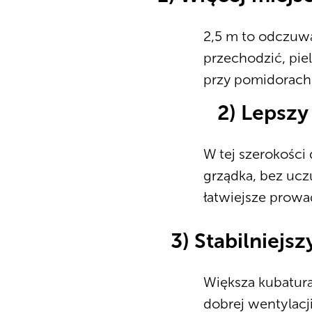
2,5 m to odczuwa
przechodzić, pie
przy pomidorach
2) Lepszy
W tej szerokości
grządka, bez ucz
łatwiejsze prowad
3) Stabilniejs
Większa kubatura
dobrej wentylacji