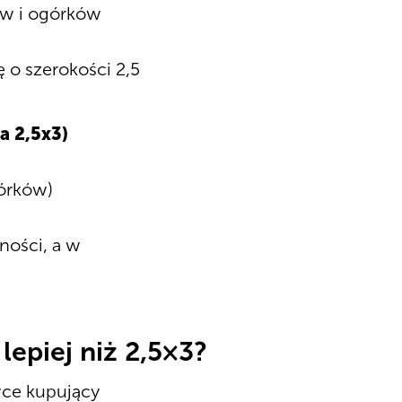
ów i ogórków
ę o szerokości 2,5
a 2,5x3)
górków)
ności, a w
lepiej niż 2,5×3?
yce kupujący