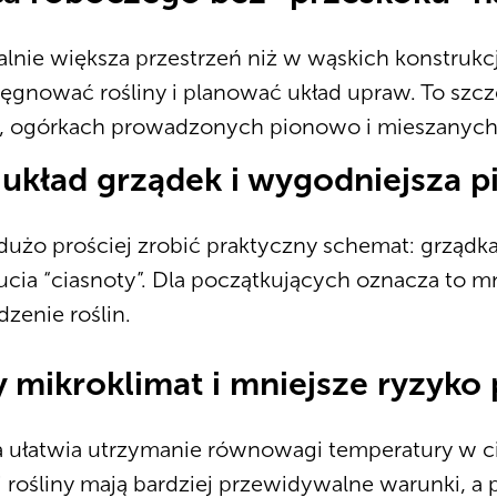
lnie większa przestrzeń niż w wąskich konstrukcj
lęgnować rośliny i planować układ upraw. To szc
, ogórkach prowadzonych pionowo i mieszanych
 układ grządek i wygodniejsza p
 dużo prościej zrobić praktyczny schemat: grządka
ucia “ciasnoty”. Dla początkujących oznacza to m
zenie roślin.
zy mikroklimat i mniejsze ryzyk
 ułatwia utrzymanie równowagi temperatury w ci
 rośliny mają bardziej przewidywalne warunki, a 