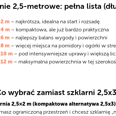
nie 2,5-metrowe: pełna lista (dł
×2 m
– najkrótsza, idealna na start i rozsadę
×4 m
– kompaktowa, ale już bardzo praktyczna
×6 m
– najlepszy balans wygody i powierzchni
×8 m
– więcej miejsca na pomidory i ogórki w str
×10 m
– pod intensywniejsze uprawy i większą li
×12 m
– maksymalna powierzchnia w tej szerokośc
o wybrać zamiast szklarni 2,5x
arnia 2,5×2 m (kompaktowa alternatywa 2,5x3)
masz ograniczoną przestrzeń i chcesz szklarnię „n