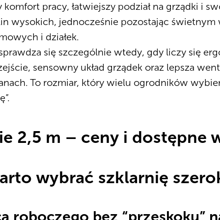
 komfort pracy, łatwiejszy podział na grządki i s
lin wysokich, jednocześnie pozostając świetny
owych i działek.
sprawdza się szczególnie wtedy, gdy liczy się er
ejście, sensowny układ grządek oraz lepsza wenty
ianach. To rozmiar, który wielu ogrodników wybie
ę”.
ie 2,5 m – ceny i dostępne 
rto wybrać szklarnię szero
ca roboczego bez “przeskoku” n