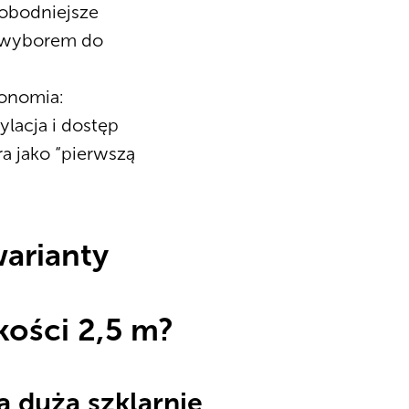
wobodniejsze
m wyborem do
gonomia:
lacja i dostęp
ra jako “pierwszą
warianty
kości 2,5 m?
a dużą szklarnię