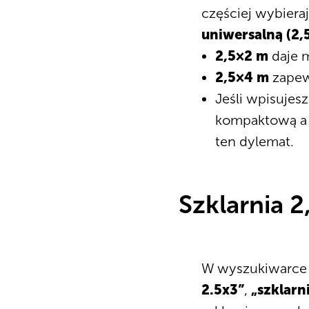
częściej wybieraj
uniwersalną (2,
2,5×2 m
daje 
2,5×4 m
zapew
Jeśli wpisujesz
kompaktową a p
ten dylemat.
Szklarnia 
W wyszukiwarce c
2.5x3”
,
„szklarn