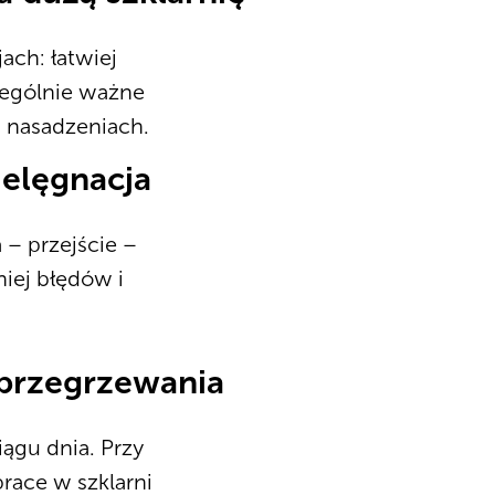
ach: łatwiej
zególnie ważne
 nasadzeniach.
ielęgnacja
 – przejście –
niej błędów i
o przegrzewania
ągu dnia. Przy
prace w szklarni