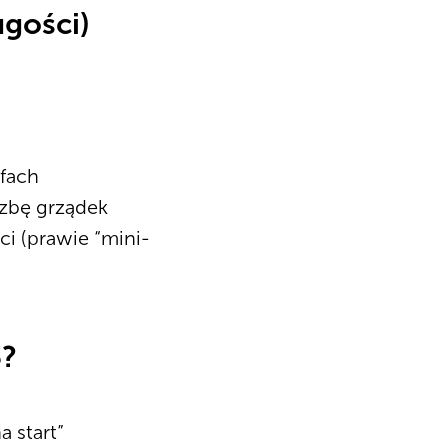
ugości)
efach
czbę grządek
i (prawie “mini-
3?
a start”