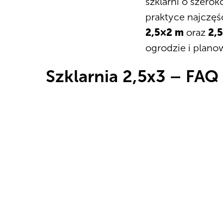
szklarni o szerok
praktyce najczęś
2,5×2 m
oraz
2,
ogrodzie i planow
Szklarnia 2,5x3 – FAQ