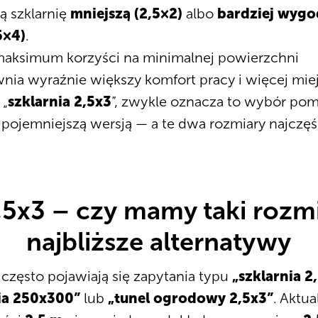
ą szklarnię
mniejszą (2,5×2)
albo
bardziej wygo
5×4)
.
maksimum korzyści na minimalnej powierzchni
nia wyraźnie większy komfort pracy i więcej mie
 „
szklarnia 2,5x3
”, zwykle oznacza to wybór po
ojemniejszą wersją — a te dwa rozmiary najczęśc
2,5x3 – czy mamy taki rozm
najbliższe alternatywy
zęsto pojawiają się zapytania typu
„szklarnia 2
ia 250x300”
lub
„tunel ogrodowy 2,5x3”
. Aktua