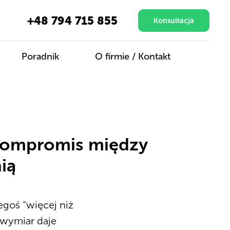
+48 794 715 855
Konsultacja
Poradnik
O firmie / Kontakt
 kompromis między
ią
egoś “więcej niż
n wymiar daje