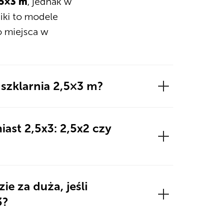
,5×3 m
, jednak w
iki to modele
o miejsca w
 szklarnia 2,5×3 m?
iast 2,5x3: 2,5x2 czy
ie za duża, jeśli
3?