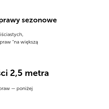
 uprawy sezonowe
iściastych,
praw “na większą
ci 2,5 metra
upraw — poniżej