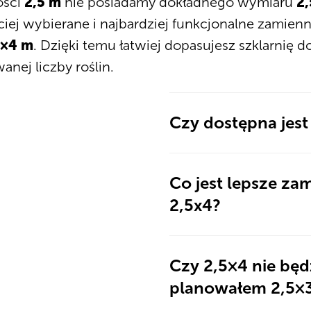
ości
2,5 m
nie posiadamy dokładnego wymiaru
2
ciej wybierane i najbardziej funkcjonalne zamienn
5×4 m
. Dzięki temu łatwiej dopasujesz szklarnię d
anej liczby roślin.
Czy dostępna jest
Co jest lepsze zam
2,5x4?
Czy 2,5×4 nie będz
planowałem 2,5×