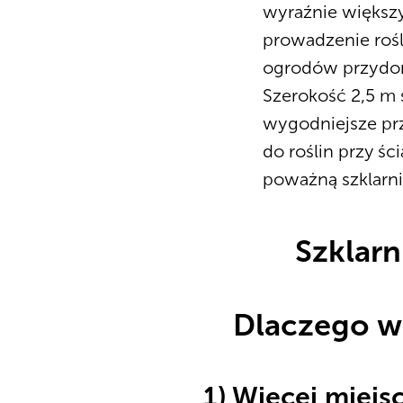
wyraźnie większy
prowadzenie roś
ogrodów przydom
Szerokość 2,5 m 
wygodniejsze prz
do roślin przy śc
poważną szklarni
Szklarn
Dlaczego wa
1) Więcej miejs