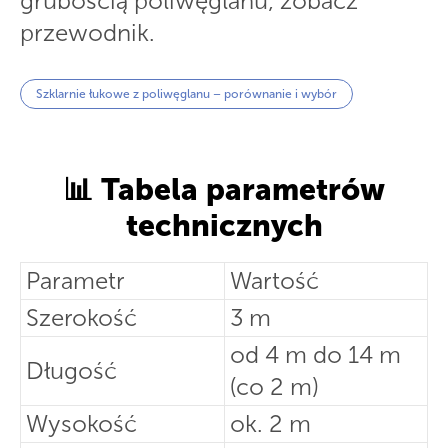
grubością poliwęglanu, zobacz
przewodnik.
Szklarnie łukowe z poliwęglanu – porównanie i wybór
📊
Tabela parametrów
technicznych
Parametr
Wartość
Szerokość
3 m
od 4 m do 14 m
Długość
(co 2 m)
Wysokość
ok. 2 m