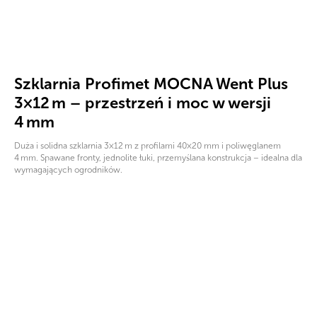
Szklarnia Profimet MOCNA Went Plus
3×12 m – przestrzeń i moc w wersji
4 mm
Duża i solidna szklarnia 3×12 m z profilami 40×20 mm i poliwęglanem
4 mm. Spawane fronty, jednolite łuki, przemyślana konstrukcja – idealna dla
wymagających ogrodników.