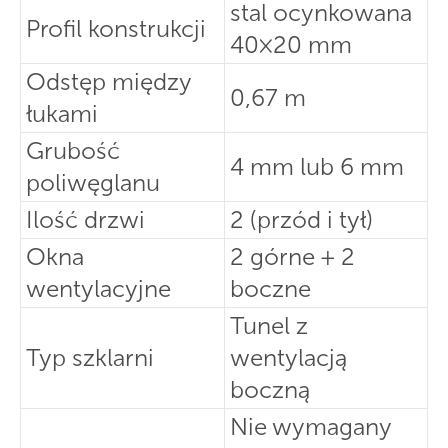
stal ocynkowana
Profil konstrukcji
40×20 mm
Odstęp między
0,67 m
łukami
Grubość
4 mm lub 6 mm
poliwęglanu
Ilość drzwi
2 (przód i tył)
Okna
2 górne + 2
wentylacyjne
boczne
Tunel z
Typ szklarni
wentylacją
boczną
Nie wymagany