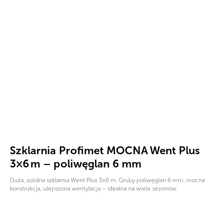
Szklarnia Profimet MOCNA Went Plus
3×6 m – poliwęglan 6 mm
Duża, solidna szklarnia Went Plus 3×6 m. Gruby poliwęglan 6 mm, mocna
konstrukcja, ulepszona wentylacja – idealna na wiele sezonów.