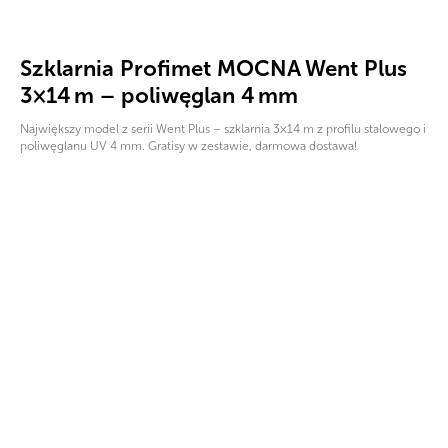
Szklarnia Profimet MOCNA Went Plus
3×14 m – poliwęglan 4 mm
Największy model z serii Went Plus – szklarnia 3×14 m z profilu stalowego i
poliwęglanu UV 4 mm. Gratisy w zestawie, darmowa dostawa!