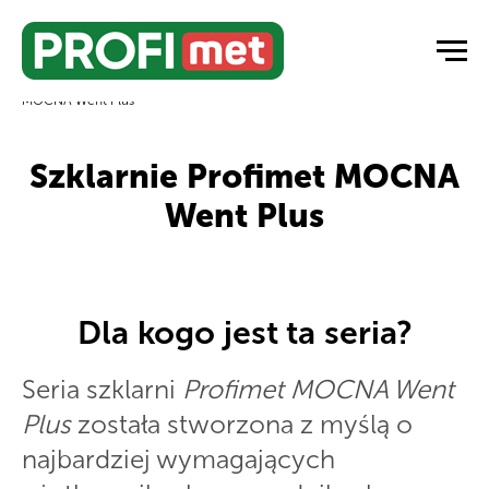
Strona główna
/
Szklarnie ogrodowe
/
Szklarnie z poliwęglanu
/
MOCNA Went Plus
Szklarnie Profimet MOCNA
Went Plus
Dla kogo jest ta seria?
Seria szklarni
Profimet MOCNA Went
Plus
została stworzona z myślą o
najbardziej wymagających