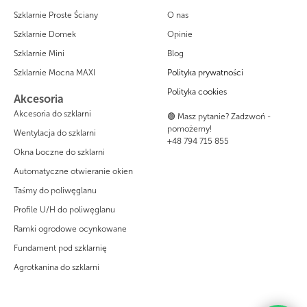
Szklarnie Proste Ściany
O nas
Szklarnie Domek
Opinie
Szklarnie Mini
Blog
Szklarnie Mocna MAXI
Polityka prywatności
Polityka cookies
Akcesoria
Akcesoria do szklarni
🟢 Masz pytanie? Zadzwoń -
pomożemy!
Wentylacja do szklarni
+48 794 715 855
Okna boczne do szklarni
Automatyczne otwieranie okien
Taśmy do poliwęglanu
Profile U/H do poliwęglanu
Ramki ogrodowe ocynkowane
Fundament pod szklarnię
Agrotkanina do szklarni