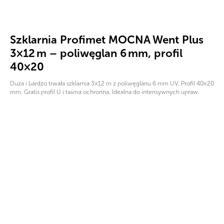
Szklarnia Profimet MOCNA Went Plus
3×12 m – poliwęglan 6 mm, profil
40×20
Duża i bardzo trwała szklarnia 3×12 m z poliwęglanu 6 mm UV. Profil 40×20
mm. Gratis profil U i taśma ochronna. Idealna do intensywnych upraw.