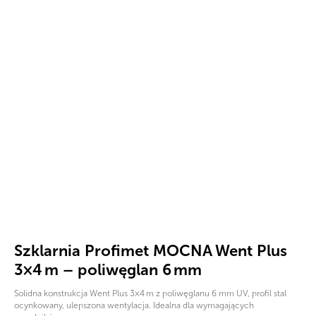
Szklarnia Profimet MOCNA Went Plus
3×4 m – poliwęglan 6 mm
Solidna konstrukcja Went Plus 3×4 m z poliwęglanu 6 mm UV, profil stal
ocynkowany, ulepszona wentylacja. Idealna dla wymagających