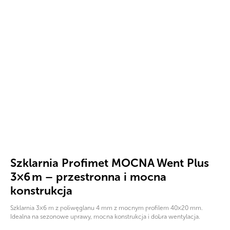
Szklarnia Profimet MOCNA Went Plus
3×6 m – przestronna i mocna
konstrukcja
Szklarnia 3×6 m z poliwęglanu 4 mm z mocnym profilem 40×20 mm.
Idealna na sezonowe uprawy, mocna konstrukcja i dobra wentylacja.