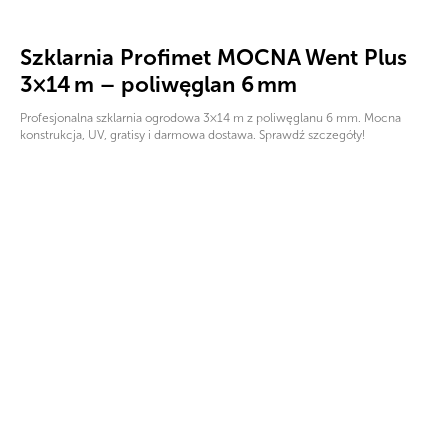
Szklarnia Profimet MOCNA Went Plus
3×14 m – poliwęglan 6 mm
Profesjonalna szklarnia ogrodowa 3×14 m z poliwęglanu 6 mm. Mocna
konstrukcja, UV, gratisy i darmowa dostawa. Sprawdź szczegóły!