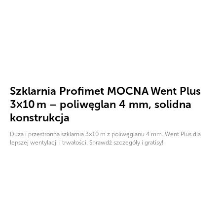
Szklarnia Profimet MOCNA Went Plus
3×10 m – poliwęglan 4 mm, solidna
konstrukcja
Duża i przestronna szklarnia 3×10 m z poliwęglanu 4 mm. Went Plus dla
lepszej wentylacji i trwałości. Sprawdź szczegóły i gratisy!