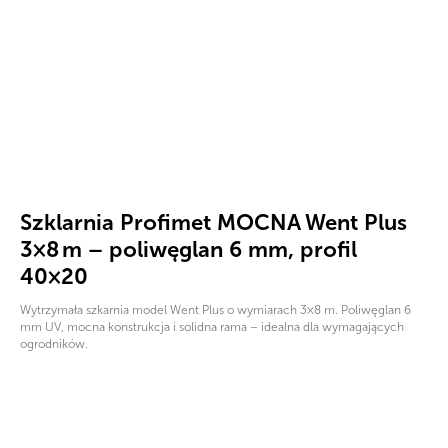
Szklarnia Profimet MOCNA Went Plus
3×8 m – poliwęglan 6 mm, profil
40×20
Wytrzymała szkarnia model Went Plus o wymiarach 3×8 m. Poliwęglan 6
mm UV, mocna konstrukcja i solidna rama – idealna dla wymagających
ogrodników.