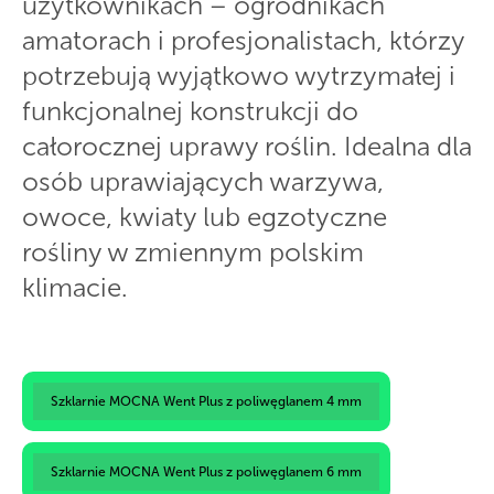
użytkownikach – ogrodnikach
amatorach i profesjonalistach, którzy
potrzebują wyjątkowo wytrzymałej i
funkcjonalnej konstrukcji do
całorocznej uprawy roślin. Idealna dla
osób uprawiających warzywa,
owoce, kwiaty lub egzotyczne
rośliny w zmiennym polskim
klimacie.
Szklarnie MOCNA Went Plus z poliwęglanem 4 mm
Szklarnie MOCNA Went Plus z poliwęglanem 6 mm