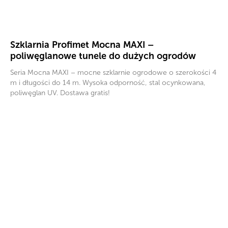
Szklarnia Profimet Mocna MAXI –
poliwęglanowe tunele do dużych ogrodów
Seria Mocna MAXI – mocne szklarnie ogrodowe o szerokości 4
m i długości do 14 m. Wysoka odporność, stal ocynkowana,
poliwęglan UV. Dostawa gratis!