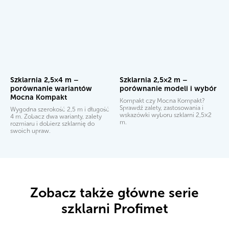
Szklarnia 2,5×4 m –
Szklarnia 2,5×2 m –
porównanie wariantów
porównanie modeli i wybór
Mocna Kompakt
Kompakt czy Mocna Kompakt?
Sprawdź zalety, zastosowania i
Wygodna szerokość 2,5 m i długość
wskazówki wyboru szklarni 2,5×2
4 m. Zobacz dwa warianty, zalety
m.
rozmiaru i dobierz szklarnię do
swoich upraw.
Zobacz także główne serie
szklarni Profimet