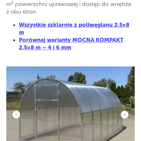
m² powierzchni uprawowej i dostęp do wnętrza
z obu stron.
Wszystkie szklarnie z poliwęglanu 2,5×8
m
Porównaj warianty MOCNA KOMPAKT
2,5×8 m – 4 i 6 mm