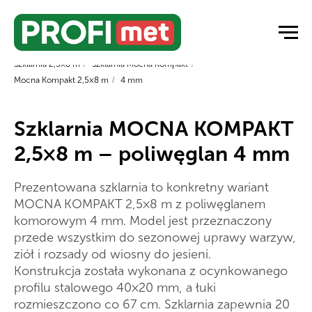
Strona główna
/
Szklarnie ogrodowe
/
Szklarnie z poliwęglanu
/
Szklarnia 2,5×8 m
/
Szklarnia Mocna Kompakt
/
Mocna Kompakt 2,5×8 m
/
4 mm
Szklarnia MOCNA KOMPAKT
2,5×8 m – poliwęglan 4 mm
Prezentowana szklarnia to konkretny wariant
MOCNA KOMPAKT 2,5×8 m z poliwęglanem
komorowym 4 mm. Model jest przeznaczony
przede wszystkim do sezonowej uprawy warzyw,
ziół i rozsady od wiosny do jesieni.
Konstrukcja została wykonana z ocynkowanego
profilu stalowego 40×20 mm, a łuki
rozmieszczono co 67 cm. Szklarnia zapewnia 20