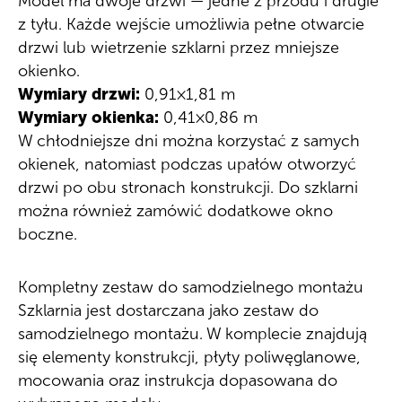
Model ma dwoje drzwi — jedne z przodu i drugie
z tyłu. Każde wejście umożliwia pełne otwarcie
drzwi lub wietrzenie szklarni przez mniejsze
okienko.
Wymiary drzwi:
0,91×1,81 m
Wymiary okienka:
0,41×0,86 m
W chłodniejsze dni można korzystać z samych
okienek, natomiast podczas upałów otworzyć
drzwi po obu stronach konstrukcji. Do szklarni
można również zamówić dodatkowe okno
boczne.
Kompletny zestaw do samodzielnego montażu
Szklarnia jest dostarczana jako zestaw do
samodzielnego montażu. W komplecie znajdują
się elementy konstrukcji, płyty poliwęglanowe,
mocowania oraz instrukcja dopasowana do