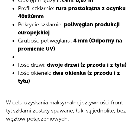
Odstęp między łukami:
0,67 m
Profil szklarnie:
rura prostokątna z ocynku
40x20mm
Pokrycie szklarnie:
poliwęglan produkcji
europejskiej
Grubość poliwęglanu:
4 mm (Odporny na
promienie UV)
Ilość drzwi:
dwoje drzwi (z przodu i z tyłu)
Ilość okienek:
dwa okienka (z przodu i z
tyłu)
W celu uzyskania maksymalnej sztywności front i
tyl szklarni zostały spawane, łuki są jednolite, bez
węzłów połączeniowych.