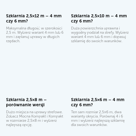
Szklarnia 2,5×12 m – 4 mm
Szklarnia 2,5×10 m – 4 mm
czy 6 mm?
czy 6 mm?
Maksymalna długość w szerokości
Duża powierzchnia uprawna i
2,5 m. Wybierz wariant 4 mm lub 6
wygodny podział na strefy. Wybierz
mm i zaplanuj uprawy w długich
wariant 4 mm lub 6 mm i dopasuj
rzędach.
szklarnię do swoich warunków.
Szklarnia 2,5×8 m –
Szklarnia 2,5×6 m – 4 mm
porównanie wersji
czy 6 mm?
Dużo miejsca na uprawy strefowe.
Ten sam rozmiar 2,5×6 m, dwa
Zobacz Mocna Kompakt i Kompakt
warianty okrycia. Porównaj 4 i 6
w rozmiarze 2,5×8 m i wybierz
mm i wybierz najlepszą szklarnię
najlepszą opcję.
dla swoich warunków.