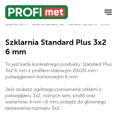
Strona główna
/
Szklarnie ogrodowe
/
Szklarnie z poliwęglanu
/
Szklarnia 3×2 m
/
Szklarnia Standard Plus
/
Standard Plus 3×2 m
/
6 mm
Szklarnia Standard Plus 3x2
6 mm
To jest karta konkretnego produktu: Standard Plus
3×2 6 mm z profilem stalowym 20×20 mm i
poliwęglanem komorowym 6 mm.
Jeśli szukasz ogólnego porównania szklarni z
poliwęglanu 3×2, różnych serii, profili oraz
wariantów 4 mm i 6 mm, przejdź do głównego
zestawienia rozmiaru 3×2: