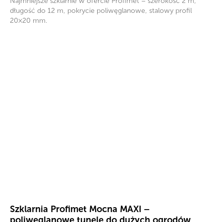
Najmniejsze szklarnie w ofercie Profimet – szerokość 2 m,
długość do 12 m, pokrycie poliwęglanowe, stalowy profil
20×20 mm.
Szklarnia Profimet Mocna MAXI –
poliwęglanowe tunele do dużych ogrodów