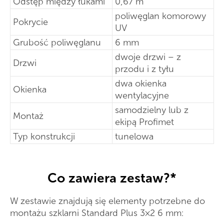
Odstęp między łukami
0,67 m
poliwęglan komorowy
Pokrycie
UV
Grubość poliwęglanu
6 mm
dwoje drzwi – z
Drzwi
przodu i z tyłu
dwa okienka
Okienka
wentylacyjne
samodzielny lub z
Montaż
ekipą Profimet
Typ konstrukcji
tunelowa
Co zawiera zestaw?*
W zestawie znajdują się elementy potrzebne do
montażu szklarni Standard Plus 3×2 6 mm: