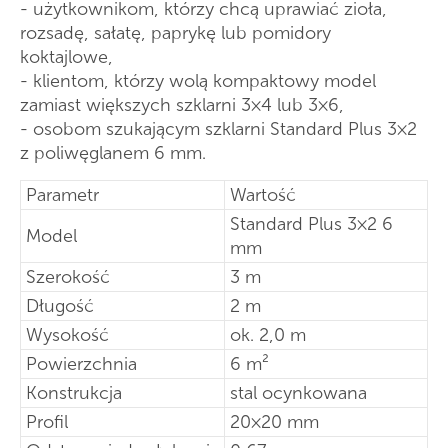
- użytkownikom, którzy chcą uprawiać zioła,
rozsadę, sałatę, paprykę lub pomidory
koktajlowe,
- klientom, którzy wolą kompaktowy model
zamiast większych szklarni 3×4 lub 3×6,
- osobom szukającym szklarni Standard Plus 3×2
z poliwęglanem 6 mm.
Parametr
Wartość
Standard Plus 3×2 6
Model
mm
Szerokość
3 m
Długość
2 m
Wysokość
ok. 2,0 m
Powierzchnia
6 m²
Konstrukcja
stal ocynkowana
Profil
20×20 mm