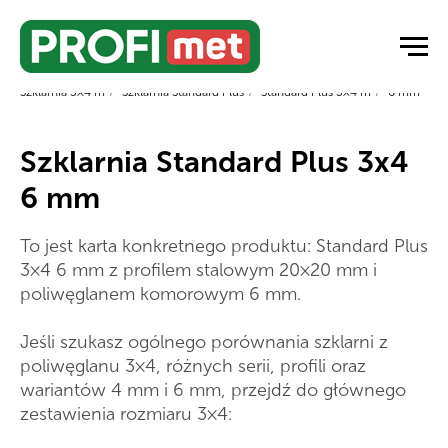
Strona główna
/
Szklarnie ogrodowe
/
Szklarnie z poliwęglanu
/
Szklarnia 3×4 m
/
Szklarnia Standard Plus
/
Standard Plus 3×4 m
/
6 mm
Szklarnia Standard Plus 3x4
6 mm
To jest karta konkretnego produktu: Standard Plus
3×4 6 mm z profilem stalowym 20×20 mm i
poliwęglanem komorowym 6 mm.
Jeśli szukasz ogólnego porównania szklarni z
poliwęglanu 3×4, różnych serii, profili oraz
wariantów 4 mm i 6 mm, przejdź do głównego
zestawienia rozmiaru 3×4: