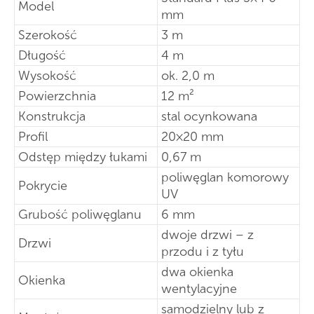
Model
mm
Szerokość
3 m
Długość
4 m
Wysokość
ok. 2,0 m
Powierzchnia
12 m²
Konstrukcja
stal ocynkowana
Profil
20×20 mm
Odstęp między łukami
0,67 m
poliwęglan komorowy
Pokrycie
UV
Grubość poliwęglanu
6 mm
dwoje drzwi – z
Drzwi
przodu i z tyłu
dwa okienka
Okienka
wentylacyjne
samodzielny lub z