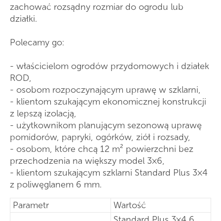
zachować rozsądny rozmiar do ogrodu lub
działki.
Polecamy go:
- właścicielom ogrodów przydomowych i działek
ROD,
- osobom rozpoczynającym uprawę w szklarni,
- klientom szukającym ekonomicznej konstrukcji
z lepszą izolacją,
- użytkownikom planującym sezonową uprawę
pomidorów, papryki, ogórków, ziół i rozsady,
- osobom, które chcą 12 m² powierzchni bez
przechodzenia na większy model 3×6,
- klientom szukającym szklarni Standard Plus 3×4
z poliwęglanem 6 mm.
Parametr
Wartość
Standard Plus 3×4 6