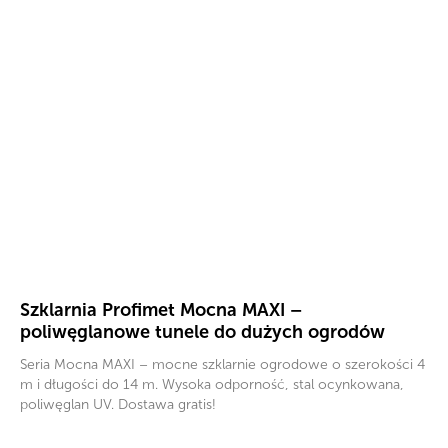
Szklarnia Profimet Mocna MAXI –
poliwęglanowe tunele do dużych ogrodów
Seria Mocna MAXI – mocne szklarnie ogrodowe o szerokości 4
m i długości do 14 m. Wysoka odporność, stal ocynkowana,
poliwęglan UV. Dostawa gratis!